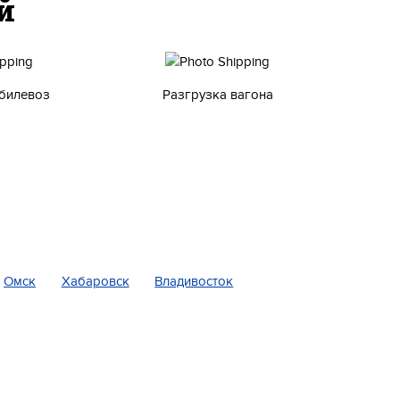
й
билевоз
Разгрузка вагона
Омск
Хабаровск
Владивосток